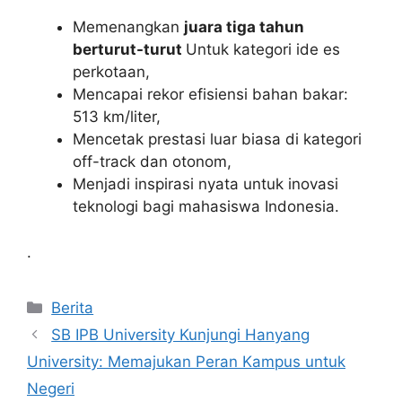
Memenangkan
juara tiga tahun
berturut-turut
Untuk kategori ide es
perkotaan,
Mencapai rekor efisiensi bahan bakar:
513 km/liter,
Mencetak prestasi luar biasa di kategori
off-track dan otonom,
Menjadi inspirasi nyata untuk inovasi
teknologi bagi mahasiswa Indonesia.
.
Kategori
Berita
SB IPB University Kunjungi Hanyang
University: Memajukan Peran Kampus untuk
Negeri