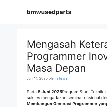
Langsung
ke
bmwusedparts
isi
Mengasah Ketera
Programmer Inova
Masa Depan
Juni 11, 2025
oleh
alliswel
Pada
5 Juni 2025
Program Studi Teknik I
sukses mengadakan seminar nasional d
Membangun Generasi Programmer yang A