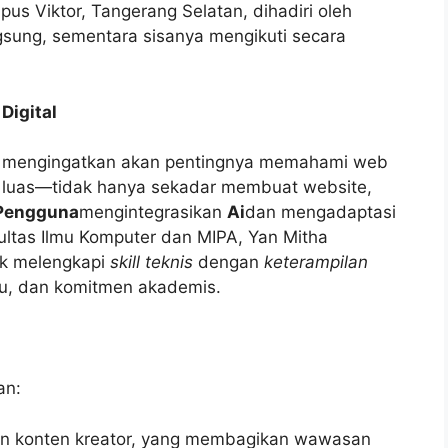
us Viktor, Tangerang Selatan, dihadiri oleh
sung, sementara sisanya mengikuti secara
Digital
, mengingatkan akan pentingnya memahami web
h luas—tidak hanya sekadar membuat website,
Pengguna
mengintegrasikan
Ai
dan mengadaptasi
kultas Ilmu Komputer dan MIPA, Yan Mitha
uk melengkapi
skill teknis
dengan
keterampilan
u, dan komitmen akademis.
an:
 dan konten kreator, yang membagikan wawasan