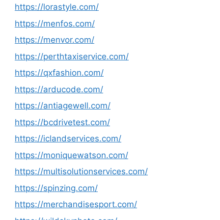
https://lorastyle.com/
https://menfos.com/
https://menvor.com/
https://perthtaxiservice.com/
https://qxfashion.com/
https://arducode.com/
https://antiagewell.com/
https://bcdrivetest.com/
https://iclandservices.com/
https://moniquewatson.com/
https://multisolutionservices.com/
https://spinzing.com/
https://merchandisesport.com/