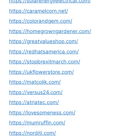
https://solarenergyelectrical.com/
https://caramelcorn.net/
https://colorandgem.com/
https://homegrowngardener.com/
https://greatvalueshop.com/
https://redhatsamerica.com/
https://stopbrexitmarch.com/
https://ukflowerstore.com/
https://matcolik.com/
https://versus24.com/
https://atriatec.com/
https://lovesomeness.com/
https://mumruffin.com/
https://norditi.com/