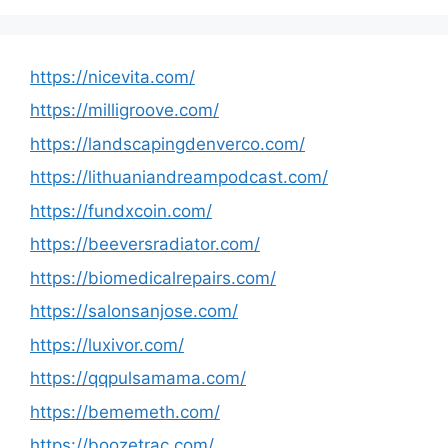
https://nicevita.com/
https://milligroove.com/
https://landscapingdenverco.com/
https://lithuaniandreampodcast.com/
https://fundxcoin.com/
https://beeversradiator.com/
https://biomedicalrepairs.com/
https://salonsanjose.com/
https://luxivor.com/
https://qqpulsamama.com/
https://bememeth.com/
https://boozetrac.com/