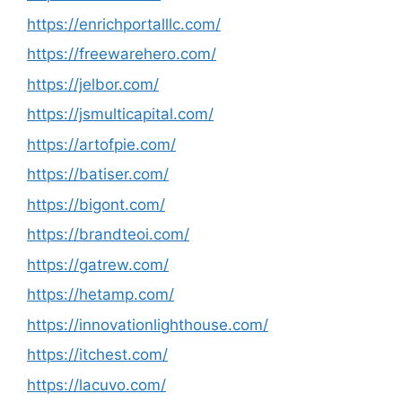
https://enrichportalllc.com/
https://freewarehero.com/
https://jelbor.com/
https://jsmulticapital.com/
https://artofpie.com/
https://batiser.com/
https://bigont.com/
https://brandteoi.com/
https://gatrew.com/
https://hetamp.com/
https://innovationlighthouse.com/
https://itchest.com/
https://lacuvo.com/