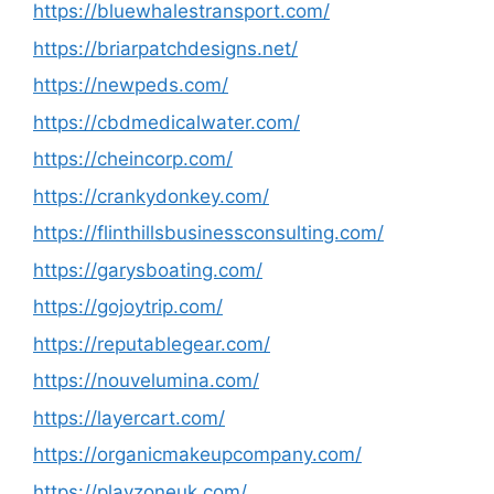
https://bluewhalestransport.com/
https://briarpatchdesigns.net/
https://newpeds.com/
https://cbdmedicalwater.com/
https://cheincorp.com/
https://crankydonkey.com/
https://flinthillsbusinessconsulting.com/
https://garysboating.com/
https://gojoytrip.com/
https://reputablegear.com/
https://nouvelumina.com/
https://layercart.com/
https://organicmakeupcompany.com/
https://playzoneuk.com/