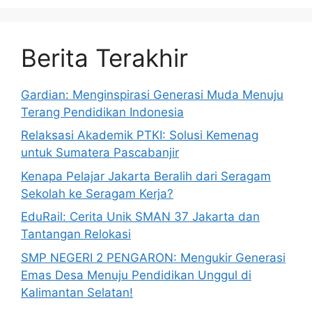
Berita Terakhir
Gardian: Menginspirasi Generasi Muda Menuju
Terang Pendidikan Indonesia
Relaksasi Akademik PTKI: Solusi Kemenag
untuk Sumatera Pascabanjir
Kenapa Pelajar Jakarta Beralih dari Seragam
Sekolah ke Seragam Kerja?
EduRail: Cerita Unik SMAN 37 Jakarta dan
Tantangan Relokasi
SMP NEGERI 2 PENGARON: Mengukir Generasi
Emas Desa Menuju Pendidikan Unggul di
Kalimantan Selatan!