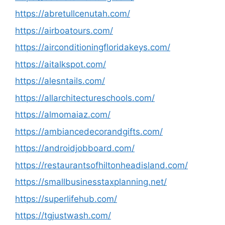
https://abretullcenutah.com/
https://airboatours.com/
https://airconditioningfloridakeys.com/
https://aitalkspot.com/
https://alesntails.com/
https://allarchitectureschools.com/
https://almomaiaz.com/
https://ambiancedecorandgifts.com/
https://androidjobboard.com/
https://restaurantsofhiltonheadisland.com/
https://smallbusinesstaxplanning.net/
https://superlifehub.com/
https://tgjustwash.com/