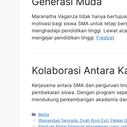
Generasi Muda
Maranatha Vaganza tidak hanya bertujuan
motivasi bagi siswa SMA untuk tetap be
menghadapi pendidikan tinggi. Lewat acar
mengejar pendidikan tinggi.
Freebet
Kolaborasi Antara 
Kerjasama antara SMA dan perguruan ting
pembekalan siswa. Dengan program seper
mendukung perkembangan akademis dan
Kategori
Berita
Wamendag Termuda: Dyah Roro Esti, Pelajar 
Panduan Pintar Finansial: Manajemen Uang u